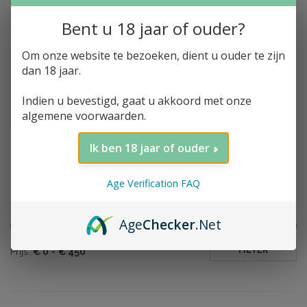
Bent u 18 jaar of ouder?
Om onze website te bezoeken, dient u ouder te zijn
Toevoegen aan winkelwagen
The Dalmore, Vintage
dan 18 jaar.
Collection, 2003,
46.9%, 70cl
Indien u bevestigd, gaat u akkoord met onze
€410,00
algemene voorwaarden.
Ik ben 18 jaar of ouder
Age Verification FAQ
Filter op prijs
Age
Checker
.Net
FILTER
Prijs:
€
0
-
€
450