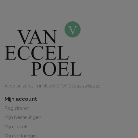
Al de prijzen zijn inclusief BTW. BE0425.265.321
Mijn account
Registreren
Mijn bestellingen
Mijn tickets
Mijn verlanglijst