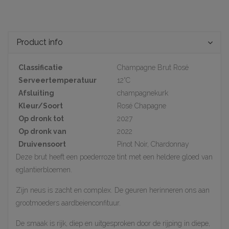
Product info
Classificatie
Champagne Brut Rosé
Serveertemperatuur
12°C
Afsluiting
champagnekurk
Kleur/Soort
Rosé Chapagne
Op dronk tot
2027
Op dronk van
2022
Druivensoort
Pinot Noir, Chardonnay
Deze brut heeft een poederroze tint met een heldere gloed van
eglantierbloemen.
Zijn neus is zacht en complex. De geuren herinneren ons aan
grootmoeders aardbeienconfituur.
De smaak is rijk, diep en uitgesproken door de rijping in diepe,