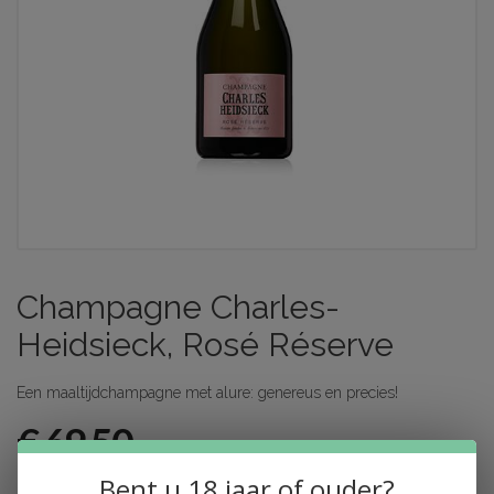
Champagne Charles-
Heidsieck, Rosé Réserve
Een maaltijdchampagne met alure: genereus en precies!
€ 69,50
Incl. btw
Bent u 18 jaar of ouder?