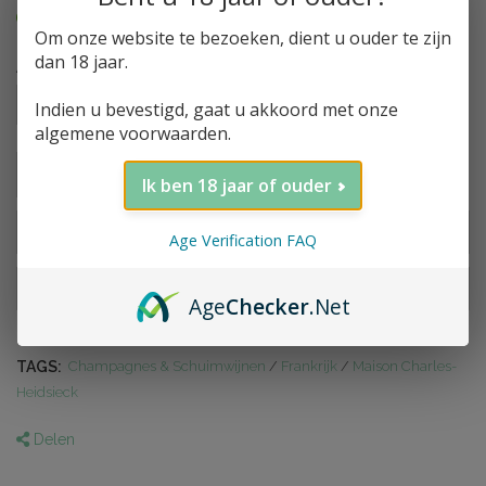
Op Voorraad
Om onze website te bezoeken, dient u ouder te zijn
dan 18 jaar.
Aantal
1
Indien u bevestigd, gaat u akkoord met onze
algemene voorwaarden.
TOEVOEGEN AAN WINKELWAGEN
Ik ben 18 jaar of ouder
AAN VERLANGLIJST TOEVOEGEN
Age Verification FAQ
TOEVOEGEN OM TE VERGELIJKEN
Age
Checker
.Net
TAGS:
Champagnes & Schuimwijnen
/
Frankrijk
/
Maison Charles-
Heidsieck
Delen