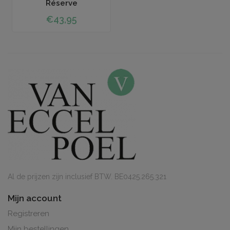
Réserve
€43,95
Al de prijzen zijn inclusief BTW. BE0425.265.321
Mijn account
Registreren
Mijn bestellingen