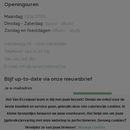
Openingsuren
Maandag:
GESLOTEN
Dinsdag - Zaterdag:
09u00 - 18u00
Zondag en feestdagen:
08u00 - 12u30
Lierseweg 26 - 2200 Herentals
Telefoon: 014 21 27 09
Van 10u tot 18u
E-mail:
info@vaneccelpoel.be
Blijf up-to-date via onze nieuwsbrief
Je e-mailadres
INSCHRIJVEN
Het Van Eccelpoel team is blij met jouw bezoek! Omdat we enkel voor de
beste kwaliteit en service gaan, gebruikt deze site calorievrije cookies. In
Created by
Polaris DC
. All rights reserved
kleine bestandjes bewaren we jouw voorkeuren. Het helpt ons om jouw
(gebruiks)ervaring met onze webshop te perfectioneren. Genoeg cookies?
Verwijder ze van jouw browser!
Manage cookies