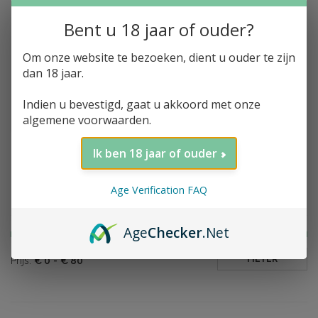
Bent u 18 jaar of ouder?
Om onze website te bezoeken, dient u ouder te zijn
Toevoegen aan winkelwagen
Port Askaig, 2014,
dan 18 jaar.
Sherry Cask Quarter
Edition, 45.8%, 70cl
Indien u bevestigd, gaat u akkoord met onze
€78,12
algemene voorwaarden.
Ik ben 18 jaar of ouder
Age Verification FAQ
Filter op prijs
Age
Checker
.Net
FILTER
Prijs:
€
0
-
€
80