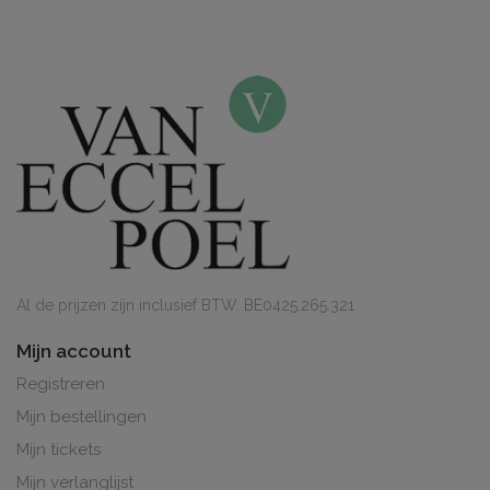
Al de prijzen zijn inclusief BTW. BE0425.265.321
Mijn account
Registreren
Mijn bestellingen
Mijn tickets
Mijn verlanglijst