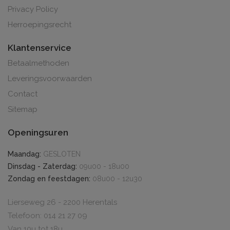
Privacy Policy
Herroepingsrecht
Klantenservice
Betaalmethoden
Leveringsvoorwaarden
Contact
Sitemap
Openingsuren
Maandag:
GESLOTEN
Dinsdag - Zaterdag:
09u00 - 18u00
Zondag en feestdagen:
08u00 - 12u30
Lierseweg 26 - 2200 Herentals
Telefoon: 014 21 27 09
Van 10u tot 18u