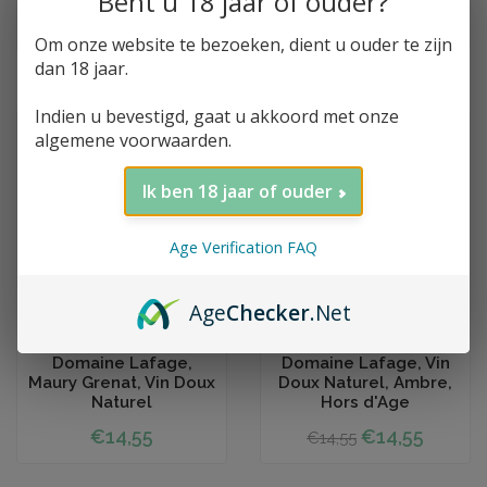
Bent u 18 jaar of ouder?
2024
€17,95
€14,55
€13,95
Om onze website te bezoeken, dient u ouder te zijn
dan 18 jaar.
Indien u bevestigd, gaat u akkoord met onze
PROMOTIE
algemene voorwaarden.
Ik ben 18 jaar of ouder
Age Verification FAQ
Age
Checker
.Net
Toevoegen aan winkelwagen
Toevoegen aan winkelwagen
Domaine Lafage,
Domaine Lafage, Vin
Maury Grenat, Vin Doux
Doux Naturel, Ambre,
Naturel
Hors d'Age
€14,55
€14,55
€14,55