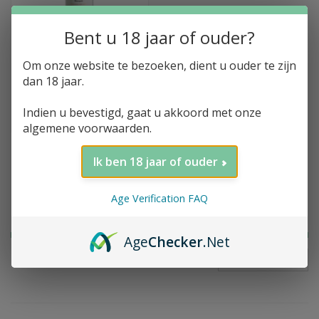
Bent u 18 jaar of ouder?
Toevoegen aan winkelwagen
Om onze website te bezoeken, dient u ouder te zijn
Clos de la Frelonnerie,
dan 18 jaar.
Monopole, Montlouis
sur Loire, 2021
Indien u bevestigd, gaat u akkoord met onze
€52,50
algemene voorwaarden.
Ik ben 18 jaar of ouder
Filter op prijs
Age Verification FAQ
Age
Checker
.Net
FILTER
Prijs:
€
0
-
€
55