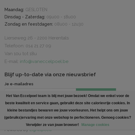
Maandag:
GESLOTEN
Dinsdag - Zaterdag:
09u00 - 18u00
Zondag en feestdagen:
08u00 - 12u30
Lierseweg 26 - 2200 Herentals
Telefoon: 014 21 27 09
Van 10u tot 18u
E-mail:
info@vaneccelpoel.be
Blijf up-to-date via onze nieuwsbrief
Je e-mailadres
INSCHRIJVEN
Het Van Eccelpoel team is blij met jouw bezoek! Omdat we enkel voor de
beste kwaliteit en service gaan, gebruikt deze site calorievrije cookies. In
Created by
Polaris DC
. All rights reserved
kleine bestandjes bewaren we jouw voorkeuren. Het helpt ons om jouw
(gebruiks)ervaring met onze webshop te perfectioneren. Genoeg cookies?
Verwijder ze van jouw browser!
Manage cookies
Powered by
Lightspeed