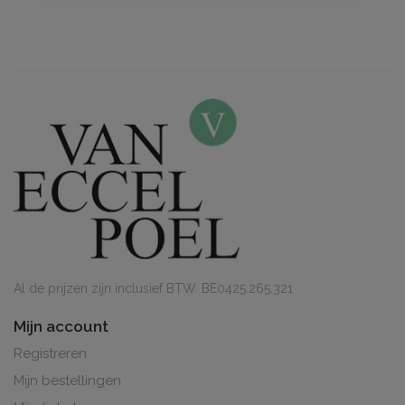
Al de prijzen zijn inclusief BTW. BE0425.265.321
Mijn account
Registreren
Mijn bestellingen