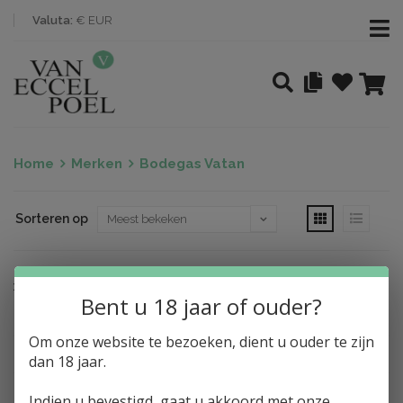
Valuta:
€ EUR
Home
Merken
Bodegas Vatan
Sorteren op
Nothing found
Bent u 18 jaar of ouder?
Om onze website te bezoeken, dient u ouder te zijn
dan 18 jaar.
Indien u bevestigd, gaat u akkoord met onze