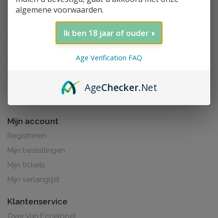
algemene voorwaarden.
Ik ben 18 jaar of ouder
Age Verification FAQ
Age
Checker
.Net
Al de prijzen zijn inclusief BTW. BE0425.265.321
Mijn account
Registreren
Mijn bestellingen
Mijn tickets
Mijn verlanglijst
Klantenservice
Over Van Eccelpoel