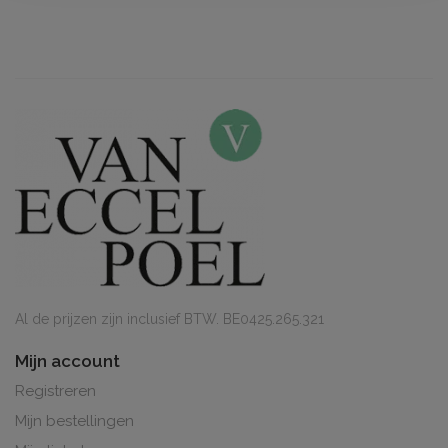
Al de prijzen zijn inclusief BTW. BE0425.265.321
Mijn account
Registreren
Mijn bestellingen