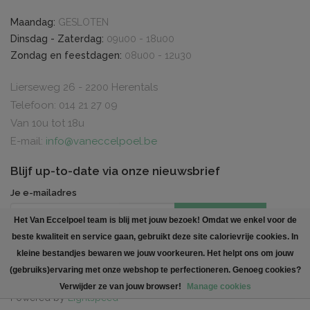
Maandag:
GESLOTEN
Dinsdag - Zaterdag:
09u00 - 18u00
Zondag en feestdagen:
08u00 - 12u30
Lierseweg 26 - 2200 Herentals
Telefoon: 014 21 27 09
Van 10u tot 18u
E-mail:
info@vaneccelpoel.be
Blijf up-to-date via onze nieuwsbrief
Je e-mailadres
INSCHRIJVEN
Het Van Eccelpoel team is blij met jouw bezoek! Omdat we enkel voor de
beste kwaliteit en service gaan, gebruikt deze site calorievrije cookies. In
Created by
Polaris DC
. All rights reserved
kleine bestandjes bewaren we jouw voorkeuren. Het helpt ons om jouw
(gebruiks)ervaring met onze webshop te perfectioneren. Genoeg cookies?
Verwijder ze van jouw browser!
Manage cookies
Powered by
Lightspeed