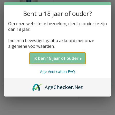
Bent u 18 jaar of ouder?
Toevoegen aan winkelwagen
Om onze website te bezoeken, dient u ouder te zijn
Distillations, Whisky,
dan 18 jaar.
American Oak, 41.2%,
70cl
Indien u bevestigd, gaat u akkoord met onze
€33,10
€36,76
algemene voorwaarden.
Ik ben 18 jaar of ouder
Filter op prijs
Age Verification FAQ
Age
Checker
.Net
FILTER
Prijs:
€
0
-
€
35