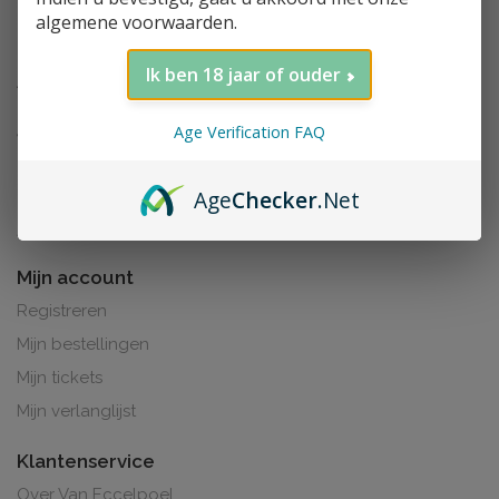
algemene voorwaarden.
Ik ben 18 jaar of ouder
Age Verification FAQ
Age
Checker
.Net
Al de prijzen zijn inclusief BTW. BE0425.265.321
Mijn account
Registreren
Mijn bestellingen
Mijn tickets
Mijn verlanglijst
Klantenservice
Over Van Eccelpoel