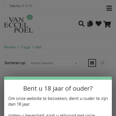
Valuta:
€ EUR
Home
Tags
del
Sorteren op
Nothing found
Bent u 18 jaar of ouder?
Om onze website te bezoeken, dient u ouder te zijn
dan 18 jaar.
Indien u bevestigd, gaat u akkoord met onze