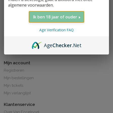
algemene voorwaarden.
Ik ben 18 jaar of ouder
Age Verification FAQ
Age
Checker
.Net
Al de prijzen zijn inclusief BTW. BE0425.265.321
Mijn account
Registreren
Mijn bestellingen
Mijn tickets
Mijn verlanglijst
Klantenservice
Over Van Eccelpoel