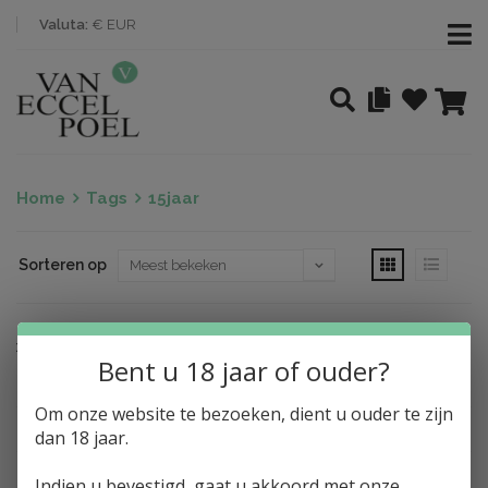
Valuta:
€ EUR
Home
Tags
15jaar
Sorteren op
Nothing found
Bent u 18 jaar of ouder?
Om onze website te bezoeken, dient u ouder te zijn
dan 18 jaar.
Indien u bevestigd, gaat u akkoord met onze